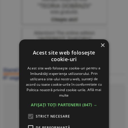
×
Acest site web folosește
cookie-uri
Acest site web folosește cookie-uri pentru a
Ziarul BURSA
îmbunătăți experiența utilizatorului. Prin
07 august
utilizarea site-ului nostru web, sunteți de
acord cu toate cookie-urile în conformitate cu
Click să citeşti ziarul
Politica noastră privind cookie-urile.
Află mai
multe
AFIȘAȚI TOȚI PARTENERII
(847) →
STRICT NECESARE
DE PERFORMANȚĂ