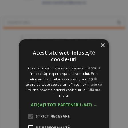
www.constructiibursa.ro
×
Acest site web folosește
cookie-uri
Acest site web folosește cookie-uri pentru a
îmbunătăți experiența utilizatorului. Prin
utilizarea site-ului nostru web, sunteți de
acord cu toate cookie-urile în conformitate cu
Politica noastră privind cookie-urile.
Află mai
multe
AFIȘAȚI TOȚI PARTENERII
(847) →
STRICT NECESARE
DE PERFORMANȚĂ