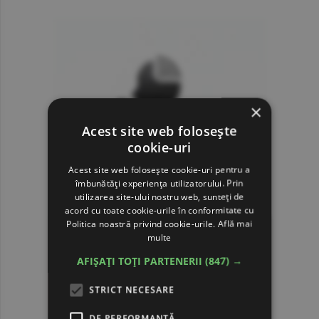
×
Acest site web folosește
cookie-uri
Acest site web folosește cookie-uri pentru a
îmbunătăți experiența utilizatorului. Prin
utilizarea site-ului nostru web, sunteți de
acord cu toate cookie-urile în conformitate cu
Politica noastră privind cookie-urile.
Află mai
multe
AFIȘAȚI TOȚI PARTENERII
(847) →
STRICT NECESARE
DE PERFORMANȚĂ