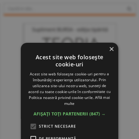
×
Acest site web folosește
cookie-uri
Acest site web folosește cookie-uri pentru a
îmbunătăți experiența utilizatorului. Prin
utilizarea site-ului nostru web, sunteți de
acord cu toate cookie-urile în conformitate cu
Politica noastră privind cookie-urile.
Află mai
multe
AFIȘAȚI TOȚI PARTENERII
(847) →
STRICT NECESARE
DE PERFORMANȚĂ