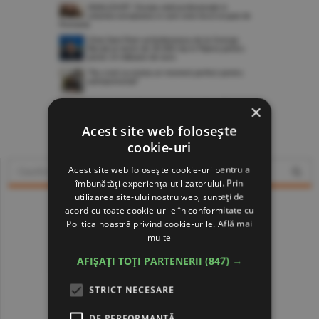
×
www.constructiibursa.ro
Acest site web folosește
cookie-uri
Acest site web folosește cookie-uri pentru a
îmbunătăți experiența utilizatorului. Prin
utilizarea site-ului nostru web, sunteți de
acord cu toate cookie-urile în conformitate cu
Politica noastră privind cookie-urile.
Află mai
multe
AFIȘAȚI TOȚI PARTENERII
(847) →
STRICT NECESARE
DE PERFORMANȚĂ