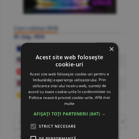
Curs valutar BNR
05 Aug. 2026
×
Euro
5.2489
Acest site web folosește
Dolar SUA
4.5480
cookie-uri
Franc elveţian
5.6210
Acest site web folosește cookie-uri pentru a
îmbunătăți experiența utilizatorului. Prin
Liră sterlină
6.1244
utilizarea site-ului nostru web, sunteți de
acord cu toate cookie-urile în conformitate cu
Gram de aur
607.9521
Politica noastră privind cookie-urile.
Află mai
multe
convertor valutar
AFIȘAȚI TOȚI PARTENERII
(847) →
»
STRICT NECESARE
=
?
DE PERFORMANȚĂ