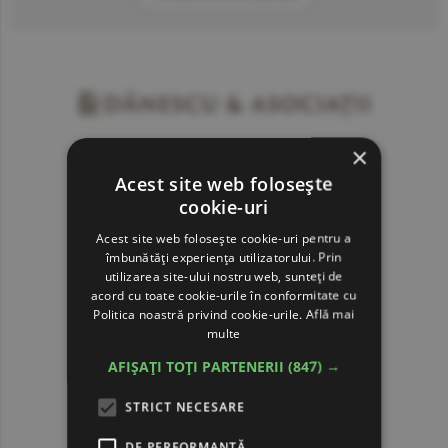
×
Acest site web folosește
cookie-uri
Acest site web folosește cookie-uri pentru a
îmbunătăți experiența utilizatorului. Prin
utilizarea site-ului nostru web, sunteți de
acord cu toate cookie-urile în conformitate cu
Politica noastră privind cookie-urile.
Află mai
multe
AFIȘAȚI TOȚI PARTENERII
(847) →
STRICT NECESARE
DE PERFORMANȚĂ