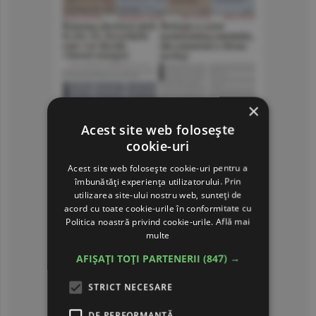
×
Acest site web folosește
cookie-uri
Acest site web folosește cookie-uri pentru a
îmbunătăți experiența utilizatorului. Prin
utilizarea site-ului nostru web, sunteți de
acord cu toate cookie-urile în conformitate cu
Politica noastră privind cookie-urile.
Află mai
multe
AFIȘAȚI TOȚI PARTENERII
(847) →
STRICT NECESARE
DE PERFORMANȚĂ