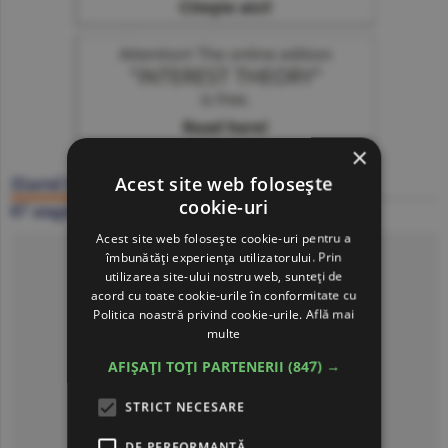
×
Acest site web folosește
Ziarul BURSA
cookie-uri
07 august
Acest site web folosește cookie-uri pentru a
Click să citeşti ziarul
îmbunătăți experiența utilizatorului. Prin
utilizarea site-ului nostru web, sunteți de
acord cu toate cookie-urile în conformitate cu
Politica noastră privind cookie-urile.
Află mai
multe
AFIȘAȚI TOȚI PARTENERII
(847) →
STRICT NECESARE
DE PERFORMANȚĂ