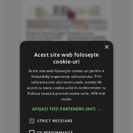
×
Acest site web folosește
cookie-uri
Acest site web folosește cookie-uri pentru a
îmbunătăți experiența utilizatorului. Prin
utilizarea site-ului nostru web, sunteți de
acord cu toate cookie-urile în conformitate cu
Politica noastră privind cookie-urile.
Află mai
multe
AFIȘAȚI TOȚI PARTENERII
(847) →
STRICT NECESARE
DE PERFORMANȚĂ