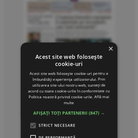
×
Acest site web folosește
cookie-uri
Acest site web folosește cookie-uri pentru a
îmbunătăți experiența utilizatorului. Prin
utilizarea site-ului nostru web, sunteți de
acord cu toate cookie-urile în conformitate cu
Politica noastră privind cookie-urile.
Află mai
multe
AFIȘAȚI TOȚI PARTENERII
(847) →
STRICT NECESARE
DE PERFORMANȚĂ