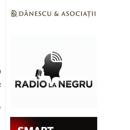
s
)
2
e