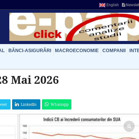
English
Newslet
AL
BĂNCI-ASIGURĂRI
MACROECONOMIE
COMPANII
INT
28 Mai 2026
weet
LinkedIn
Whatsapp