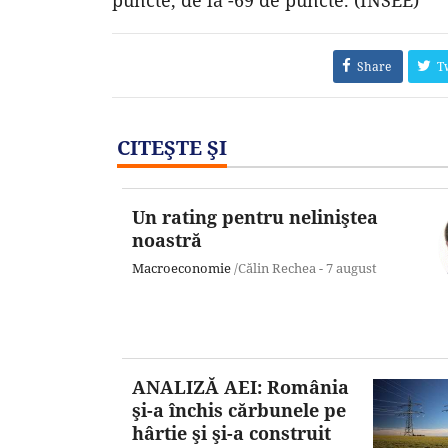
puncte, de la -69 de puncte. (INSEE)
Share
T
CITEŞTE ŞI
Un rating pentru neliniştea
noastră
Macroeconomie
/Călin Rechea -
7 august
ANALIZĂ AEI: România
şi-a închis cărbunele pe
hârtie şi şi-a construit