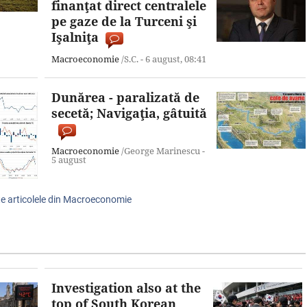
finanţat direct centralele
pe gaze de la Turceni şi
Işalniţa
Macroeconomie
/S.C. -
6 august,
08:41
Dunărea - paralizată de
secetă; Navigaţia, gâtuită
Macroeconomie
/George Marinescu -
5 august
te articolele din Macroeconomie
Investigation also at the
top of South Korean