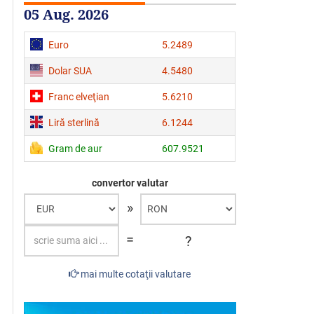
05 Aug. 2026
Euro
5.2489
Dolar SUA
4.5480
Franc elveţian
5.6210
Liră sterlină
6.1244
Gram de aur
607.9521
convertor valutar
»
=
?
mai multe cotaţii valutare