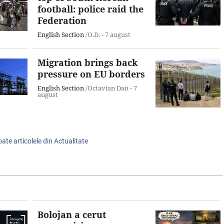
football: police raid the
Federation
English Section
/O.D. -
7 august
Migration brings back
pressure on EU borders
English Section
/Octavian Dan -
7
august
oate articolele din Actualitate
Bolojan a cerut