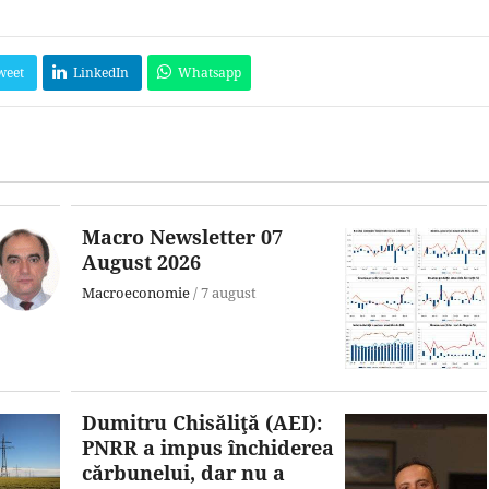
weet
LinkedIn
Whatsapp
Macro Newsletter 07
August 2026
Macroeconomie
/
7 august
Dumitru Chisăliţă (AEI):
PNRR a impus închiderea
cărbunelui, dar nu a