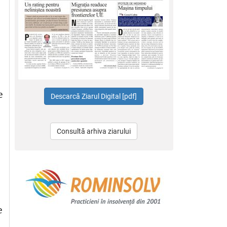
e
Consultă arhiva ziarului
e