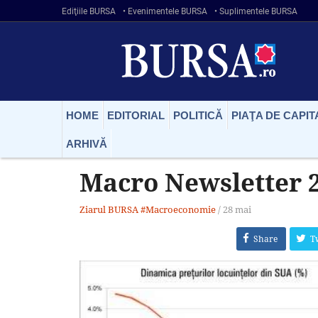
Ediţiile BURSA
• Evenimentele BURSA
• Suplimentele BURSA
HOME
EDITORIAL
POLITICĂ
PIAŢA DE CAPIT
ARHIVĂ
Macro Newsletter 
Ziarul BURSA
#Macroeconomie
/
28 mai
Share
T