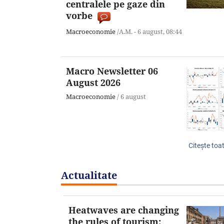
centralele pe gaze din
vorbe
Macroeconomie
/A.M. -
6 august,
08:44
Macro Newsletter 06
August 2026
Macroeconomie
/
6 august
Citeşte toa
Actualitate
Heatwaves are changing
the rules of tourism: