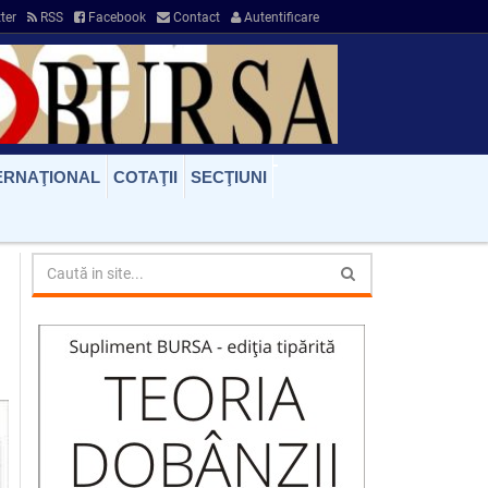
ter
RSS
Facebook
Contact
Autentificare
ERNAŢIONAL
COTAŢII
SECŢIUNI