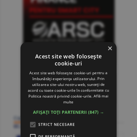
×
Acest site web folosește
cookie-uri
Acest site web folosește cookie-uri pentru a
îmbunătăți experiența utilizatorului. Prin
utilizarea site-ului nostru web, sunteți de
acord cu toate cookie-urile în conformitate cu
Politica noastră privind cookie-urile.
Află mai
multe
AFIȘAȚI TOȚI PARTENERII
(847) →
Curs valutar BNR
STRICT NECESARE
05 Aug. 2026
DE PERFORMANȚĂ