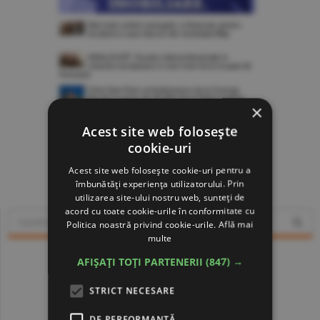
×
Acest site web folosește
cookie-uri
Acest site web folosește cookie-uri pentru a
www.constructiibursa.ro
îmbunătăți experiența utilizatorului. Prin
utilizarea site-ului nostru web, sunteți de
acord cu toate cookie-urile în conformitate cu
Politica noastră privind cookie-urile.
Află mai
multe
AFIȘAȚI TOȚI PARTENERII
(847) →
STRICT NECESARE
DE PERFORMANȚĂ