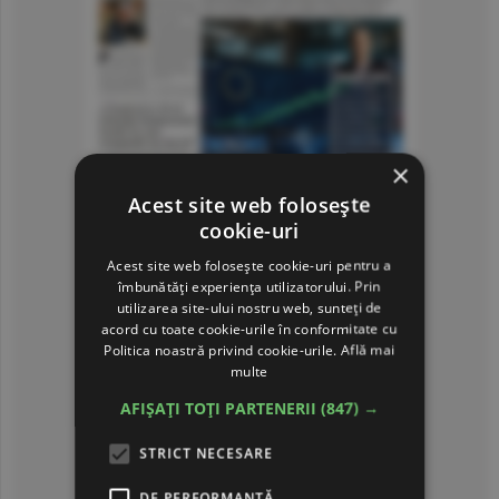
×
Acest site web folosește
cookie-uri
Acest site web folosește cookie-uri pentru a
îmbunătăți experiența utilizatorului. Prin
utilizarea site-ului nostru web, sunteți de
acord cu toate cookie-urile în conformitate cu
Politica noastră privind cookie-urile.
Află mai
multe
AFIȘAȚI TOȚI PARTENERII
(847) →
STRICT NECESARE
DE PERFORMANȚĂ