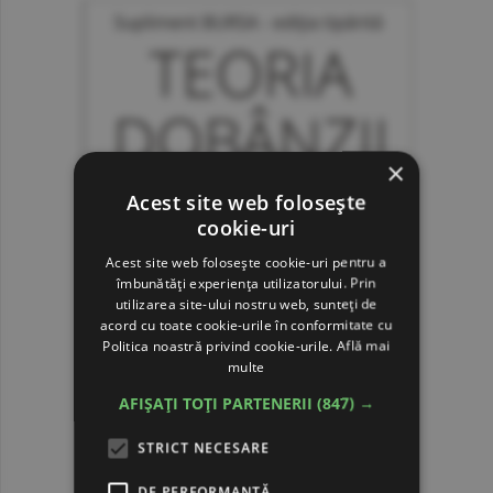
×
Acest site web folosește
cookie-uri
Acest site web folosește cookie-uri pentru a
îmbunătăți experiența utilizatorului. Prin
utilizarea site-ului nostru web, sunteți de
acord cu toate cookie-urile în conformitate cu
Politica noastră privind cookie-urile.
Află mai
multe
AFIȘAȚI TOȚI PARTENERII
(847) →
STRICT NECESARE
DE PERFORMANȚĂ