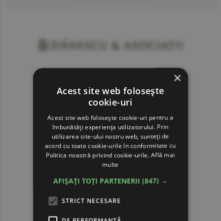
×
Acest site web folosește
cookie-uri
Acest site web folosește cookie-uri pentru a
îmbunătăți experiența utilizatorului. Prin
utilizarea site-ului nostru web, sunteți de
acord cu toate cookie-urile în conformitate cu
Politica noastră privind cookie-urile.
Află mai
multe
AFIȘAȚI TOȚI PARTENERII
(847) →
STRICT NECESARE
DE PERFORMANȚĂ