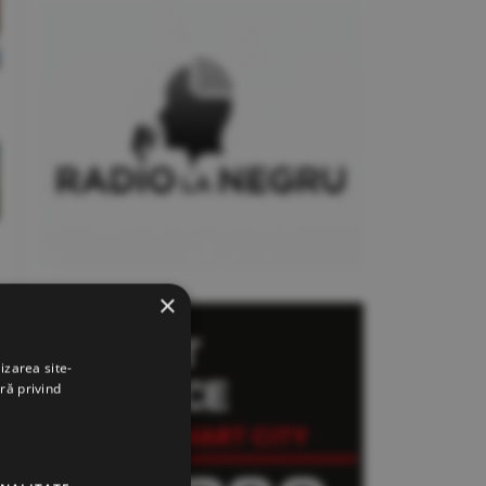
×
izarea site-
ră privind