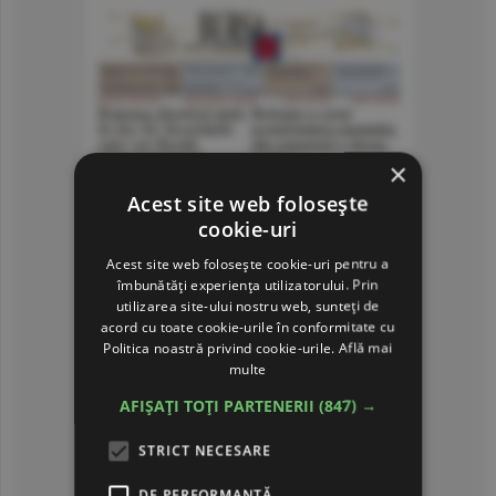
×
Acest site web folosește
cookie-uri
Acest site web folosește cookie-uri pentru a
îmbunătăți experiența utilizatorului. Prin
utilizarea site-ului nostru web, sunteți de
acord cu toate cookie-urile în conformitate cu
Politica noastră privind cookie-urile.
Află mai
multe
AFIȘAȚI TOȚI PARTENERII
(847) →
STRICT NECESARE
DE PERFORMANȚĂ