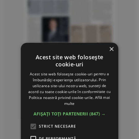
×
Acest site web folosește
cookie-uri
Acest site web folosește cookie-uri pentru a
îmbunătăți experiența utilizatorului. Prin
utilizarea site-ului nostru web, sunteți de
acord cu toate cookie-urile în conformitate cu
Politica noastră privind cookie-urile.
Află mai
multe
AFIȘAȚI TOȚI PARTENERII
(847) →
STRICT NECESARE
Consultă arhiva ziarului
DE PERFORMANȚĂ