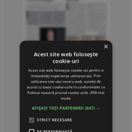
×
Acest site web folosește
cookie-uri
Acest site web folosește cookie-uri pentru a
îmbunătăți experiența utilizatorului. Prin
utilizarea site-ului nostru web, sunteți de
acord cu toate cookie-urile în conformitate cu
Politica noastră privind cookie-urile.
Află mai
multe
AFIȘAȚI TOȚI PARTENERII
(847) →
STRICT NECESARE
DE PERFORMANȚĂ