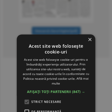
×
Acest site web folosește
Consultă arhiva ziarului
cookie-uri
Acest site web folosește cookie-uri pentru a
îmbunătăți experiența utilizatorului. Prin
utilizarea site-ului nostru web, sunteți de
acord cu toate cookie-urile în conformitate cu
Politica noastră privind cookie-urile.
Află mai
multe
AFIȘAȚI TOȚI PARTENERII
(847) →
STRICT NECESARE
DE PERFORMANȚĂ