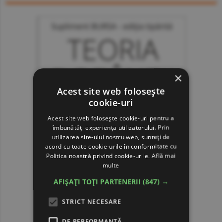
×
Acest site web folosește
cookie-uri
Acest site web folosește cookie-uri pentru a
îmbunătăți experiența utilizatorului. Prin
utilizarea site-ului nostru web, sunteți de
acord cu toate cookie-urile în conformitate cu
Politica noastră privind cookie-urile.
Află mai
multe
AFIȘAȚI TOȚI PARTENERII
(847) →
STRICT NECESARE
DE PERFORMANȚĂ