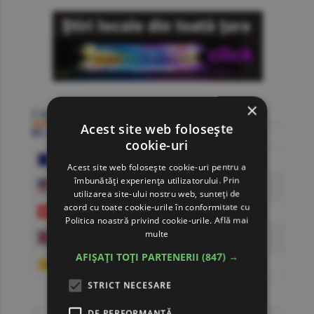
×
Curs valutar BNR
Acest site web folosește
05 Aug. 2026
cookie-uri
Euro
5.2489
Acest site web folosește cookie-uri pentru a
îmbunătăți experiența utilizatorului. Prin
Dolar SUA
4.5480
utilizarea site-ului nostru web, sunteți de
acord cu toate cookie-urile în conformitate cu
Franc elveţian
5.6210
Politica noastră privind cookie-urile.
Află mai
multe
Liră sterlină
6.1244
AFIȘAȚI TOȚI PARTENERII
(847) →
Gram de aur
607.9521
STRICT NECESARE
convertor valutar
DE PERFORMANȚĂ