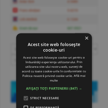
Dolar SUA
4.5480
Franc elveţian
5.6210
Liră sterlină
6.1244
Gram de aur
607.9521
×
convertor valutar
Acest site web folosește
»
cookie-uri
Acest site web folosește cookie-uri pentru a
=
?
îmbunătăți experiența utilizatorului. Prin
utilizarea site-ului nostru web, sunteți de
acord cu toate cookie-urile în conformitate cu
mai multe cotaţii valutare
Politica noastră privind cookie-urile.
Află mai
multe
AFIȘAȚI TOȚI PARTENERII
(847) →
STRICT NECESARE
DE PERFORMANȚĂ