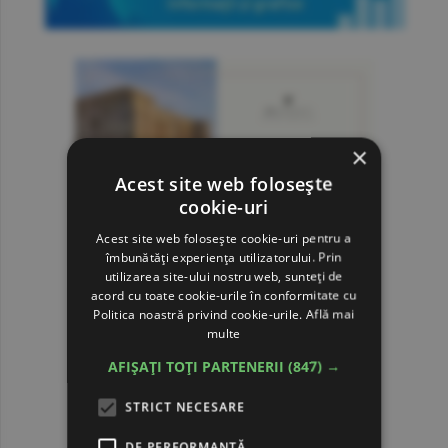
×
Acest site web folosește
cookie-uri
Acest site web folosește cookie-uri pentru a
îmbunătăți experiența utilizatorului. Prin
utilizarea site-ului nostru web, sunteți de
acord cu toate cookie-urile în conformitate cu
Politica noastră privind cookie-urile.
Află mai
multe
AFIȘAȚI TOȚI PARTENERII
(847) →
STRICT NECESARE
DE PERFORMANȚĂ