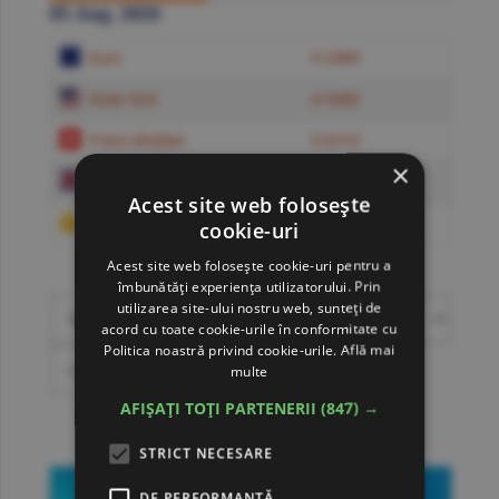
05 Aug. 2026
Euro
5.2489
Dolar SUA
4.5480
Franc elveţian
5.6210
×
Liră sterlină
6.1244
Acest site web folosește
Gram de aur
607.9521
cookie-uri
Acest site web folosește cookie-uri pentru a
convertor valutar
îmbunătăți experiența utilizatorului. Prin
utilizarea site-ului nostru web, sunteți de
»
acord cu toate cookie-urile în conformitate cu
Politica noastră privind cookie-urile.
Află mai
=
?
multe
AFIȘAȚI TOȚI PARTENERII
(847) →
mai multe cotaţii valutare
STRICT NECESARE
DE PERFORMANȚĂ