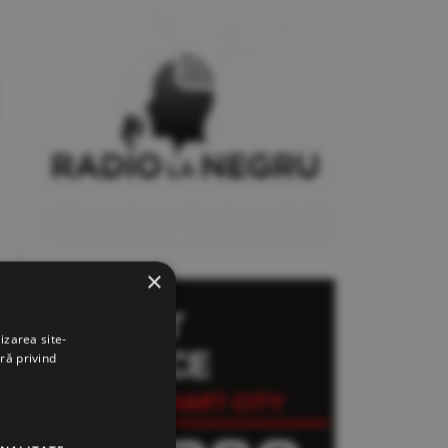
×
izarea site-
ră privind