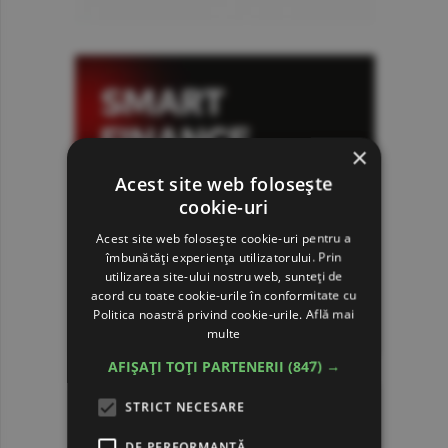
×
Acest site web folosește
cookie-uri
Acest site web folosește cookie-uri pentru a
îmbunătăți experiența utilizatorului. Prin
utilizarea site-ului nostru web, sunteți de
acord cu toate cookie-urile în conformitate cu
Politica noastră privind cookie-urile.
Află mai
multe
AFIȘAȚI TOȚI PARTENERII
(847) →
STRICT NECESARE
DE PERFORMANȚĂ