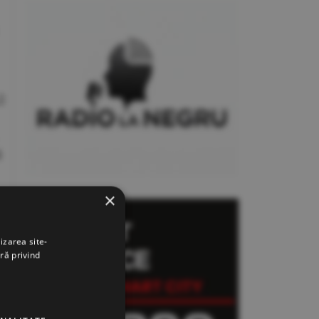
2
8
×
izarea site-
ră privind