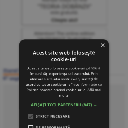
×
Acest site web folosește
cookie-uri
Acest site web folosește cookie-uri pentru a
Ziarul BURSA
îmbunătăți experiența utilizatorului. Prin
07 august
utilizarea site-ului nostru web, sunteți de
acord cu toate cookie-urile în conformitate cu
Click să citeşti ziarul
Politica noastră privind cookie-urile.
Află mai
multe
AFIȘAȚI TOȚI PARTENERII
(847) →
STRICT NECESARE
DE PERFORMANȚĂ