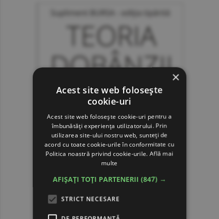
×
Acest site web folosește
cookie-uri
Acest site web folosește cookie-uri pentru a
îmbunătăți experiența utilizatorului. Prin
utilizarea site-ului nostru web, sunteți de
acord cu toate cookie-urile în conformitate cu
Politica noastră privind cookie-urile.
Află mai
multe
AFIȘAȚI TOȚI PARTENERII
(847) →
STRICT NECESARE
DE PERFORMANȚĂ