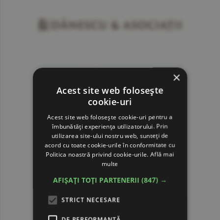
×
Acest site web folosește
cookie-uri
Acest site web folosește cookie-uri pentru a
îmbunătăți experiența utilizatorului. Prin
utilizarea site-ului nostru web, sunteți de
acord cu toate cookie-urile în conformitate cu
Politica noastră privind cookie-urile.
Află mai
multe
AFIȘAȚI TOȚI PARTENERII
(847) →
STRICT NECESARE
DE PERFORMANȚĂ