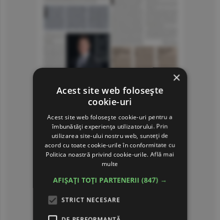
×
Acest site web folosește
cookie-uri
Acest site web folosește cookie-uri pentru a
îmbunătăți experiența utilizatorului. Prin
utilizarea site-ului nostru web, sunteți de
acord cu toate cookie-urile în conformitate cu
Politica noastră privind cookie-urile.
Află mai
multe
AFIȘAȚI TOȚI PARTENERII
(847) →
STRICT NECESARE
Consultă arhiva ziarului
DE PERFORMANȚĂ