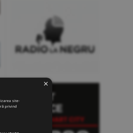
×
izarea site-
ră privind