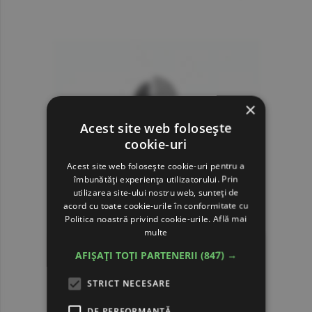
×
Acest site web folosește
cookie-uri
Acest site web folosește cookie-uri pentru a
îmbunătăți experiența utilizatorului. Prin
utilizarea site-ului nostru web, sunteți de
acord cu toate cookie-urile în conformitate cu
Politica noastră privind cookie-urile.
Află mai
multe
AFIȘAȚI TOȚI PARTENERII
(847) →
STRICT NECESARE
DE PERFORMANȚĂ