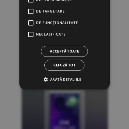
DE TARGETARE
DE FUNCŢIONALITATE
NECLASIFICATE
ACCEPTĂ TOATE
REFUZĂ TOT
ARATĂ DETALIILE