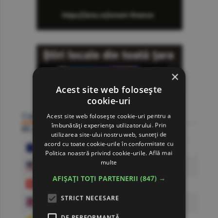
×
Acest site web folosește
cookie-uri
Curs valutar BNR
Acest site web folosește cookie-uri pentru a
îmbunătăți experiența utilizatorului. Prin
05 Aug. 2026
utilizarea site-ului nostru web, sunteți de
acord cu toate cookie-urile în conformitate cu
Euro
5.2489
Politica noastră privind cookie-urile.
Află mai
multe
Dolar SUA
4.5480
AFIȘAȚI TOȚI PARTENERII
(847) →
Franc elveţian
5.6210
STRICT NECESARE
Liră sterlină
6.1244
DE PERFORMANȚĂ