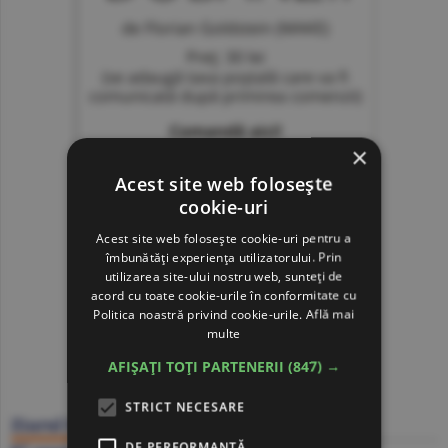
×
Acest site web folosește
cookie-uri
Acest site web folosește cookie-uri pentru a
îmbunătăți experiența utilizatorului. Prin
utilizarea site-ului nostru web, sunteți de
acord cu toate cookie-urile în conformitate cu
Politica noastră privind cookie-urile.
Află mai
multe
AFIȘAȚI TOȚI PARTENERII
(847) →
STRICT NECESARE
Ziarul BURSA
DE PERFORMANȚĂ