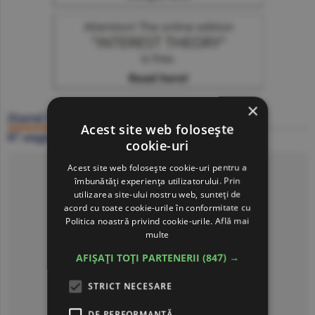
×
Ziarul BURSA
Acest site web folosește
07 august
cookie-uri
Click să citeşti ziarul
Acest site web folosește cookie-uri pentru a
îmbunătăți experiența utilizatorului. Prin
utilizarea site-ului nostru web, sunteți de
acord cu toate cookie-urile în conformitate cu
Politica noastră privind cookie-urile.
Află mai
multe
AFIȘAȚI TOȚI PARTENERII
(847) →
STRICT NECESARE
DE PERFORMANȚĂ