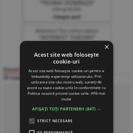
×
Acest site web folosește
cookie-uri
Ziarul BURSA
Acest site web folosește cookie-uri pentru a
îmbunătăți experiența utilizatorului. Prin
10 august
utilizarea site-ului nostru web, sunteți de
acord cu toate cookie-urile în conformitate cu
Click să citeşti ziarul
Politica noastră privind cookie-urile.
Află mai
multe
AFIȘAȚI TOȚI PARTENERII
(847) →
STRICT NECESARE
DE PERFORMANȚĂ