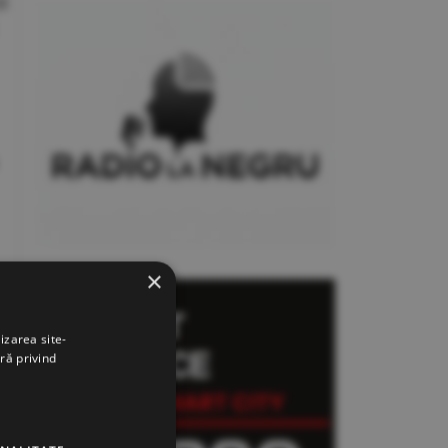
t
×
izarea site-
ră privind