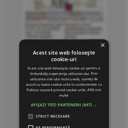
×
Acest site web folosește
cookie-uri
Acest site web folosește cookie-uri pentru a
îmbunătăți experiența utilizatorului. Prin
utilizarea site-ului nostru web, sunteți de
acord cu toate cookie-urile în conformitate cu
Politica noastră privind cookie-urile.
Află mai
multe
AFIȘAȚI TOȚI PARTENERII
(847) →
STRICT NECESARE
DE PERFORMANȚĂ