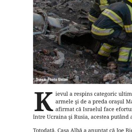
K
ievul a respins categoric ult
armele şi de a preda oraşul M
afirmat că Israelul face efortu
între Ucraina şi Rusia, acestea putând 
Totodată, Casa Albă a anunţat că Joe Bi