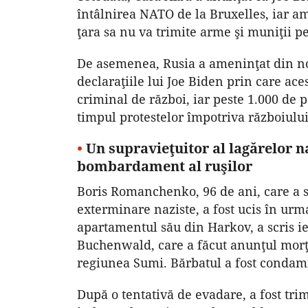
întâlnirea NATO de la Bruxelles, iar a
ţara sa nu va trimite arme şi muniţii pe
De asemenea, Rusia a ameninţat din nou
declaraţiile lui Joe Biden prin care ac
criminal de război, iar peste 1.000 de p
timpul protestelor împotriva războiului
•
Un supravieţuitor al lagărelor n
bombardament al ruşilor
Boris Romanchenko, 96 de ani, care a su
exterminare naziste, a fost ucis în ur
apartamentul său din Harkov, a scris i
Buchenwald, care a făcut anunţul morţ
regiunea Sumi. Bărbatul a fost condam
După o tentativă de evadare, a fost tri