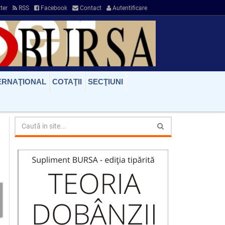
ter
RSS
Facebook
Contact
Autentificare
ERNAŢIONAL
COTAŢII
SECŢIUNI