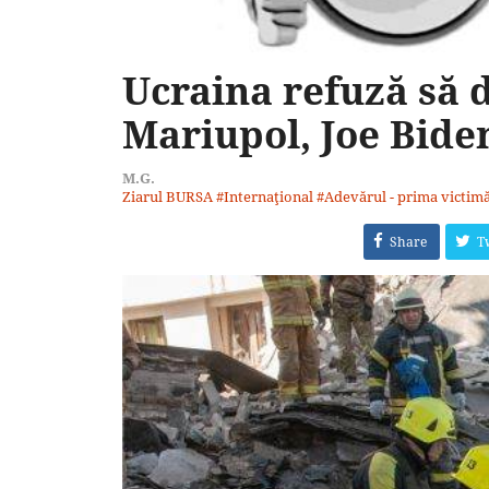
Ucraina refuză să 
Mariupol, Joe Bide
M.G.
Ziarul BURSA
#Internaţional
#Adevărul - prima victim
Share
T