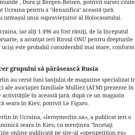
unde , Dora şi Bergen-Belsen, potrivit sursei citate
t Ucraina pentru a "denazifica" această ţară.
u urmaşul unui supravieţuitor al Holocaustului.
craina, iar alţi 1.496 au fost răniţi, de la începutul
bruarie, a anunţat ieri Biroul ONU pentru drepturile
 ucişi este probabil considerabil mai mare, conform
 cer grupului să părăsească Rusia
rlin au cerut luni lanţului de magazine specializat î
ci ale asociaţiei familiale Mulliez (AFM) prezente în
 activităţile în această ţară, după ce un magazin
 seara în Kiev, potrivit Le Figaro.
rlin în Ucraina, «leroymerlin.ua», a publicat ieri o
minică seara în Kiev, cu menţinea "încetaţi
tiţie online publicată pe site-ul «openpetition.eu»