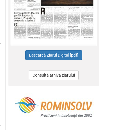
n
Consultă arhiva ziarului
s