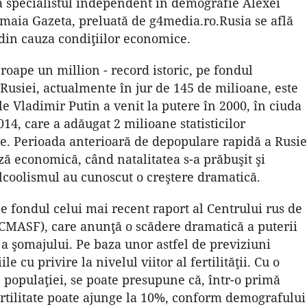
ată specialistul independent în demografie Alexei
imaia Gazeta, preluată de g4media.ro.Rusia se află
 din cauza condiţiilor economice.
roape un million - record istoric, pe fondul
Rusiei, actualmente în jur de 145 de milioane, este
e Vladimir Putin a venit la putere în 2000, în ciuda
14, care a adăugat 2 milioane statisticilor
se. Perioada anterioară de depopulare rapidă a Rusie
iză economică, când natalitatea s-a prăbuşit şi
lcoolismul au cunoscut o creştere dramatică.
 fondul celui mai recent raport al Centrului rus de
MASF), care anunţă o scădere dramatică a puterii
 a şomajului. Pe baza unor astfel de previziuni
 cu privire la nivelul viitor al fertilităţii. Cu o
e populaţiei, se poate presupune că, într-o primă
ertilitate poate ajunge la 10%, conform demografului