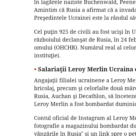
în lagărele naziste Buchenwald, Peenem
Amintim că Rusia a afirmat că a invada
Preşedintele Ucrainei este la rândul să
Cel puţin 925 de civili au fost ucişi în U
războiului declanşat de Rusia, în 24 fe
omului (OHCHR). Numărul real al celor
instituţiei.
•
Salariaţii Leroy Merlin Ucraina
Angajaţii filialei ucrainene a Leroy Me
bricolaj, precum şi celorlalte două măr
Rusia, Auchan şi Decathlon, să înceteze
Leroy Merlin a fost bombardat duminică
Contul oficial de Instagram al Leroy Me
fotografie a magazinului bombardat du
vânzările în Rusia" şi un link spre o pe