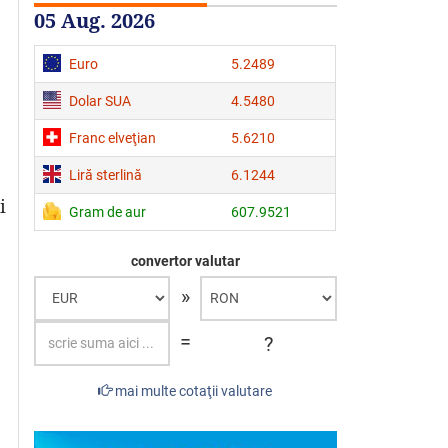
05 Aug. 2026
Euro
5.2489
Dolar SUA
4.5480
Franc elveţian
5.6210
Liră sterlină
6.1244
i
Gram de aur
607.9521
convertor valutar
»
=
?
mai multe cotaţii valutare