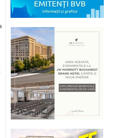
a
2
e