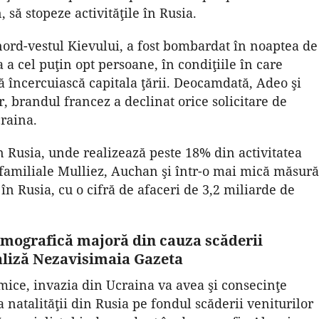
să stopeze activităţile în Rusia.
 nord-vestul Kievului, a fost bombardat în noaptea de
a cel puţin opt persoane, în condiţiile în care
să încercuiască capitala ţării. Deocamdată, Adeo şi
, brandul francez a declinat orice solicitare de
craina.
n Rusia, unde realizează peste 18% din activitatea
 familiale Mulliez, Auchan şi într-o mai mică măsură
n Rusia, cu o cifră de afaceri de 3,2 miliarde de
demografică majoră din cauza scăderii
analiză Nezavisimaia Gazeta
mice, invazia din Ucraina va avea şi consecinţe
natalităţii din Rusia pe fondul scăderii veniturilor