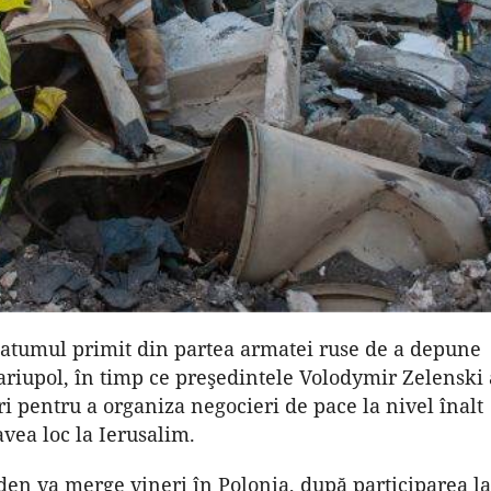
imatumul primit din partea armatei ruse de a depune
ariupol, în timp ce preşedintele Volodymir Zelenski 
ri pentru a organiza negocieri de pace la nivel înalt
avea loc la Ierusalim.
den va merge vineri în Polonia, după participarea la