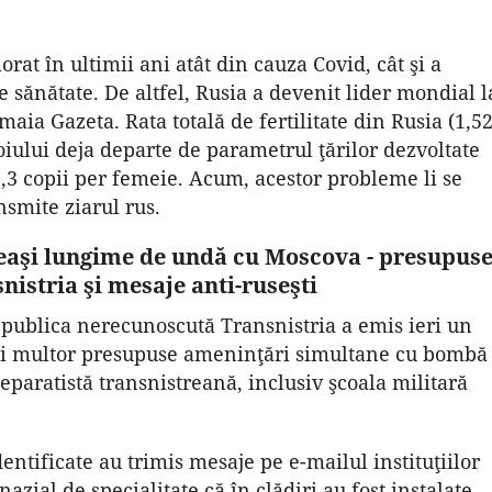
orat în ultimii ani atât din cauza Covid, cât şi a
de sănătate. De altfel, Rusia a devenit lider mondial l
maia Gazeta. Rata totală de fertilitate din Rusia (1,5
oiului deja departe de parametrul ţărilor dezvoltate
2,3 copii per femeie. Acum, acestor probleme li se
smite ziarul rus.
ceeaşi lungime de undă cu Moscova - presupus
nistria şi mesaje anti-ruseşti
publica nerecunoscută Transnistria a emis ieri un
ai multor presupuse ameninţări simultane cu bombă
separatistă transnistreană, inclusiv şcoala militară
dentificate au trimis mesaje pe e-mailul instituţiilor
zial de specialitate că în clădiri au fost instalate