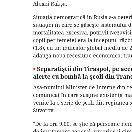
Alexei Rakşa.
Situaţia demografică în Rusia s-a deteri
situaţiei în care se găseşte sistemului 
mortalitatea excesivă, potrivit Nezavisi
copii per femeie) era la începutul răzb
(1,8), cu un indicator global mediu de 
adaugă noua recesiune economică, tran
•
Separatiştii din Tiraspol, pe a
alerte cu bombă la şcoli din Trans
Aşa-numitul Minister de Interne din re
comunicat în care susţine existenţa m
venite la o serie de şcoli din regiunea 
Suvorov.
"De la ora 9.00, se ştie că persoane nei
de învăţământ general, superior şi gimna