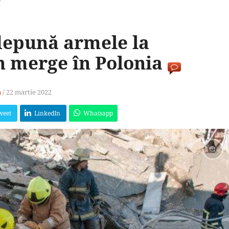
depună armele la
n merge în Polonia
ă
/
22 martie 2022
weet
LinkedIn
Whatsapp