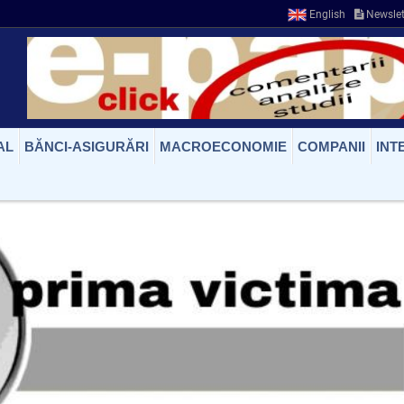
English
Newslet
AL
BĂNCI-ASIGURĂRI
MACROECONOMIE
COMPANII
INT