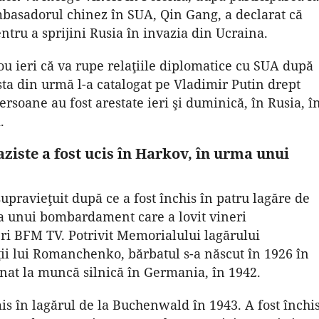
mbasadorul chinez în SUA, Qin Gang, a declarat că
ntru a sprijini Rusia în invazia din Ucraina.
 ieri că va rupe relaţiile diplomatice cu SUA după
esta din urmă l-a catalogat pe Vladimir Putin drept
ersoane au fost arestate ieri şi duminică, în Rusia, î
.
aziste a fost ucis în Harkov, în urma unui
pravieţuit după ce a fost închis în patru lagăre de
ma unui bombardament care a lovit vineri
eri BFM TV. Potrivit Memorialului lagărului
ii lui Romanchenko, bărbatul s-a născut în 1926 în
nat la muncă silnică în Germania, în 1942.
mis în lagărul de la Buchenwald în 1943. A fost închi