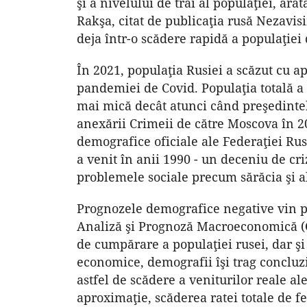
şi a nivelului de trai al populaţiei, ar
Rakşa, citat de publicaţia rusă Nezavis
deja într-o scădere rapidă a populaţiei
În 2021, populaţia Rusiei a scăzut cu ap
pandemiei de Covid. Populaţia totală a 
mai mică decât atunci când preşedintel
anexării Crimeii de către Moscova în 20
demografice oficiale ale Federaţiei Ru
a venit în anii 1990 - un deceniu de cr
problemele sociale precum sărăcia şi a
Prognozele demografice negative vin pe
Analiză şi Prognoză Macroeconomică (C
de cumpărare a populaţiei rusei, dar şi
economice, demografii îşi trag concluziile
astfel de scădere a veniturilor reale al
aproximaţie, scăderea ratei totale de f