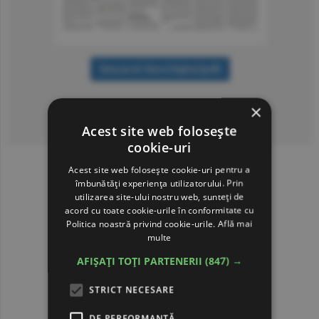
×
Consultă arhiva ziarului
Acest site web folosește
cookie-uri
Acest site web folosește cookie-uri pentru a
îmbunătăți experiența utilizatorului. Prin
utilizarea site-ului nostru web, sunteți de
acord cu toate cookie-urile în conformitate cu
Politica noastră privind cookie-urile.
Află mai
multe
AFIȘAȚI TOȚI PARTENERII
(847) →
STRICT NECESARE
DE PERFORMANȚĂ