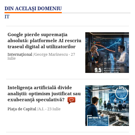
DIN ACELAŞI DOMENIU
IT
Google pierde supremaţia
absolută: platformele AI rescriu
traseul digital al utilizatorilor
Internaţional
/George Marinescu -
27
iulie
Inteligenţa artificială divide
analiştii: optimism justificat sau
exuberanţă speculativă?
Piaţa de Capital
/A.I. -
23 iulie