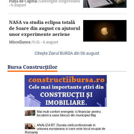
Piaţa de Capital
/Gheorghe Iorgoveanu
-
6 august
NASA va studia eclipsa totală
de Soare din august cu ajutorul
unor experimente aeriene
Miscellanea
/O.D. -
6 august
Citeşte Ziarul BURSA din
06 august
Bursa Construcţiilor