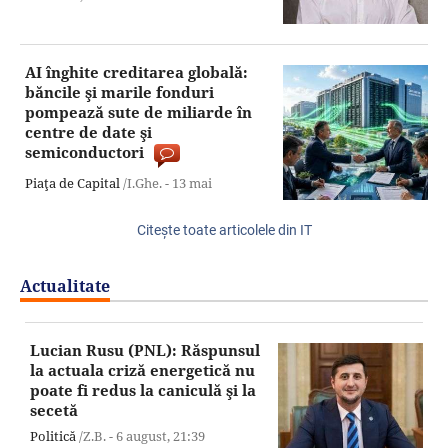
AI înghite creditarea globală:
băncile şi marile fonduri
pompează sute de miliarde în
centre de date şi
semiconductori
Piaţa de Capital
/I.Ghe. -
13 mai
Citeşte toate articolele din IT
Actualitate
Lucian Rusu (PNL): Răspunsul
la actuala criză energetică nu
poate fi redus la caniculă şi la
secetă
Politică
/Z.B. -
6 august,
21:39