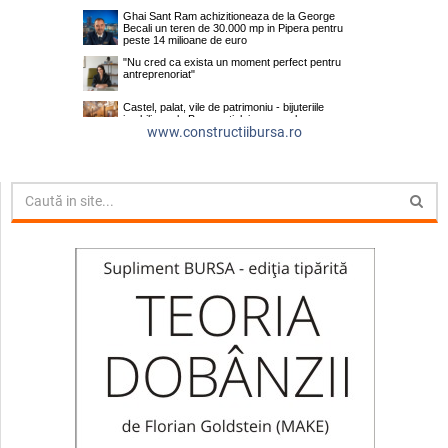
www.constructiibursa.ro