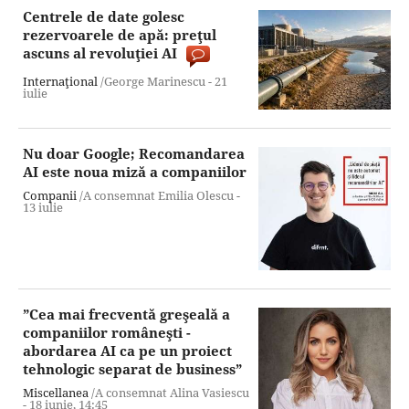
Centrele de date golesc
rezervoarele de apă: preţul
ascuns al revoluţiei AI
Internaţional
/George Marinescu -
21
iulie
Nu doar Google; Recomandarea
AI este noua miză a companiilor
Companii
/A consemnat Emilia Olescu -
13 iulie
”Cea mai frecventă greşeală a
companiilor româneşti -
abordarea AI ca pe un proiect
tehnologic separat de business”
Miscellanea
/A consemnat Alina Vasiescu
-
18 iunie,
14:45