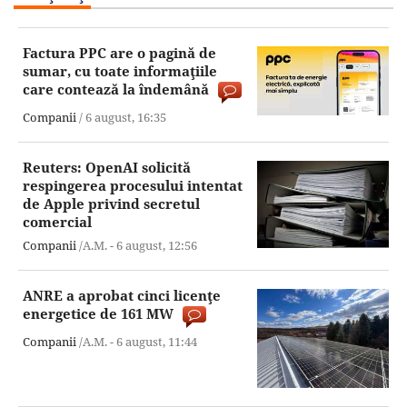
Factura PPC are o pagină de
sumar, cu toate informaţiile
care contează la îndemână
Companii
/
6 august,
16:35
Reuters: OpenAI solicită
respingerea procesului intentat
de Apple privind secretul
comercial
Companii
/A.M. -
6 august,
12:56
ANRE a aprobat cinci licenţe
energetice de 161 MW
Companii
/A.M. -
6 august,
11:44