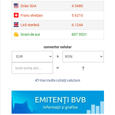
Dolar SUA
4.5480
Franc elveţian
5.6210
Liră sterlină
6.1244
Gram de aur
607.9521
convertor valutar
»
=
?
mai multe cotaţii valutare