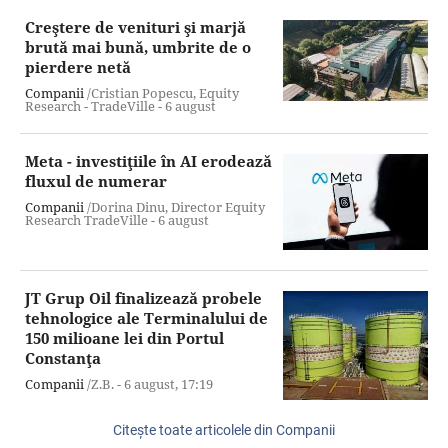
Creştere de venituri şi marjă
brută mai bună, umbrite de o
pierdere netă
Companii
/Cristian Popescu, Equity
Research - TradeVille -
6 august
Meta - investiţiile în AI erodează
fluxul de numerar
Companii
/Dorina Dinu, Director Equity
Research TradeVille -
6 august
JT Grup Oil finalizează probele
tehnologice ale Terminalului de
150 milioane lei din Portul
Constanţa
Companii
/Z.B. -
6 august,
17:19
Citeşte toate articolele din Companii