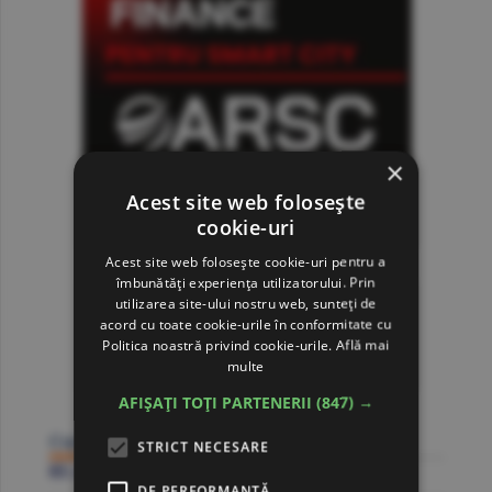
×
Acest site web folosește
cookie-uri
Acest site web folosește cookie-uri pentru a
îmbunătăți experiența utilizatorului. Prin
utilizarea site-ului nostru web, sunteți de
acord cu toate cookie-urile în conformitate cu
Politica noastră privind cookie-urile.
Află mai
multe
AFIȘAȚI TOȚI PARTENERII
(847) →
Curs valutar BNR
STRICT NECESARE
05 Aug. 2026
DE PERFORMANȚĂ