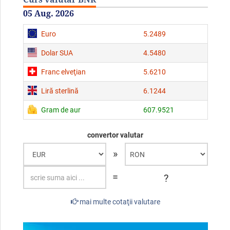
05 Aug. 2026
Euro
5.2489
Dolar SUA
4.5480
Franc elveţian
5.6210
Liră sterlină
6.1244
Gram de aur
607.9521
convertor valutar
»
=
?
mai multe cotaţii valutare