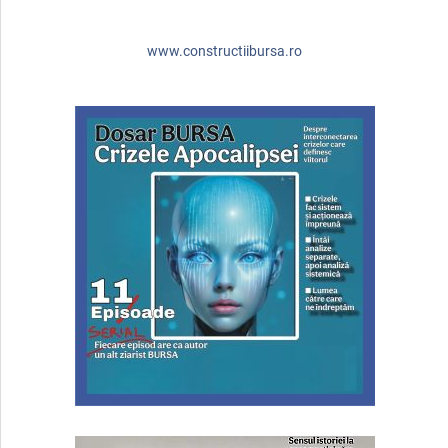
www.constructiibursa.ro