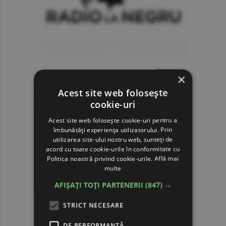
×
Acest site web folosește
cookie-uri
Acest site web folosește cookie-uri pentru a
îmbunătăți experiența utilizatorului. Prin
utilizarea site-ului nostru web, sunteți de
acord cu toate cookie-urile în conformitate cu
Politica noastră privind cookie-urile.
Află mai
multe
AFIȘAȚI TOȚI PARTENERII
(847) →
STRICT NECESARE
DE PERFORMANȚĂ