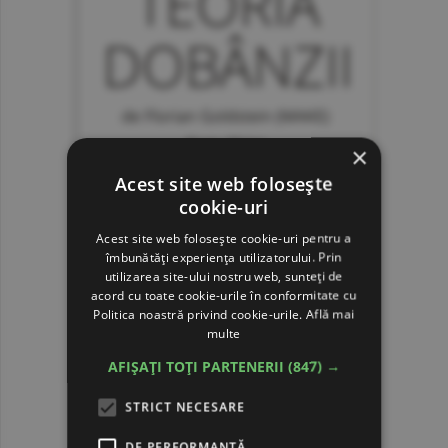
×
Acest site web folosește
cookie-uri
Acest site web folosește cookie-uri pentru a
îmbunătăți experiența utilizatorului. Prin
utilizarea site-ului nostru web, sunteți de
acord cu toate cookie-urile în conformitate cu
Politica noastră privind cookie-urile.
Află mai
multe
AFIȘAȚI TOȚI PARTENERII
(847) →
STRICT NECESARE
DE PERFORMANȚĂ